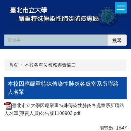
跳
到
主
要
內
容
搜尋
區
首頁
本校各單位業務專責窗口
本校因應嚴重特殊傳染性肺炎各處室系所聯絡
人名單
臺北市立大學因應嚴重特殊傳染性肺炎各處室系所聯絡
人名單(專責人員)公告版1100903.pdf
瀏覽數:
1647